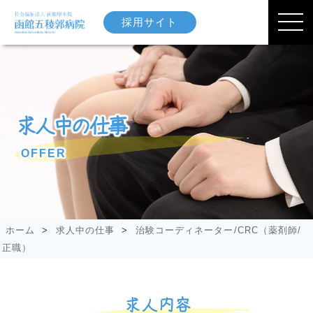
採用サイト
求人中の仕事
OFFER
ホーム
>
求人中の仕事
>
治験コーディネーター/CRC（薬剤師/
正職）
求人内容