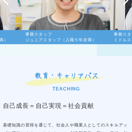
事務スタッフ
事務スタ
満）
ジュニアスタッフ（入職５年未満）
ミドルス
教育・キャリアパス
TEACHING
自己成長＝自己実現＝社会貢献
基礎知識の習得を通じて、社会人や職業人としてのスキルアッ